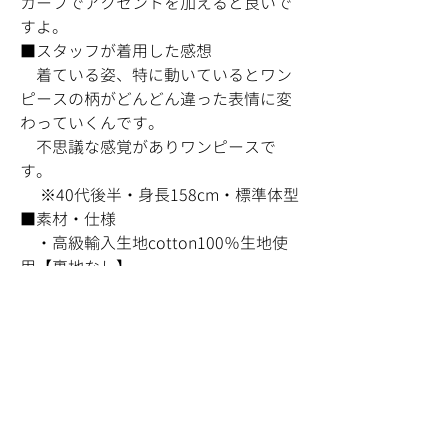
カーフでアクセントを加えると良いで
すよ。
■スタッフが着用した感想
着ている姿、特に動いているとワン
ピースの柄がどんどん違った表情に変
わっていくんです。
不思議な感覚がありワンピースで
す。
※40代後半・身長158cm・標準体型
■素材・仕様
・高級輸入生地cotton100％生地使
用【裏地なし】
・ウエスト両側にポケットが付きま
す。
■サイズ
（A）肩幅 33cm（B）首16cm（C）
袖 17cm（D）身幅47cm（E）裾幅
74cm（F）着丈94.5cm